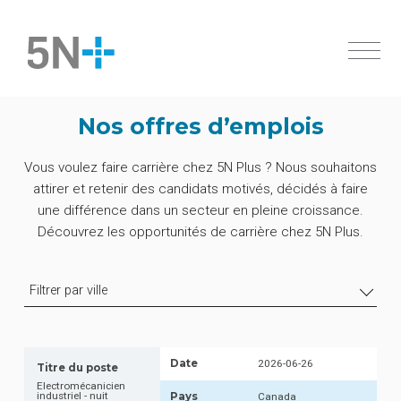
À propos
Nos offres d’emplois
Marchés
Aperçu
Vous voulez faire carrière chez 5N Plus ? Nous souhaitons
Produits
Histoire
attirer et retenir des candidats motivés, décidés à faire
Ingrédients pharmaceutiques actifs
Innovation
Aperçu
une différence dans un secteur en pleine croissance.
Durabilité
Découvrez les opportunités de carrière chez 5N Plus.
Semiconducteurs spécialisés
Cellules solaires
Investisseurs
Ingrédients pharmaceutiques actifs
Filtrer par ville
Nouvelles
Apercu
Produits chimiques
Gouvernance
Métaux de haute pureté
Carrières
Documents financiers
Alliages à bas point de fusion
Date
2026-06-26
Contactez-nous
Titre du poste
Electromécanicien
English
industriel - nuit
Pays
Canada