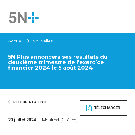
À propos
Accueil
Nouvelles
Marchés
Aperçu
5N Plus annoncera ses résultats du
Produits
Histoire
deuxième trimestre de l'exercice
Ingrédients pharmaceutiques actifs
financier 2024 le 5 août 2024
Innovation
Aperçu
Durabilité
Semiconducteurs spécialisés
Cellules solaires
Investisseurs
Ingrédients pharmaceutiques actifs
Nouvelles
Apercu
RETOUR À LA LISTE
Produits chimiques
TÉLÉCHARGER
Gouvernance
Métaux de haute pureté
Carrières
Documents financiers
Alliages à bas point de fusion
29 juillet 2024
|
Montréal (Québec)
Contactez-nous
English