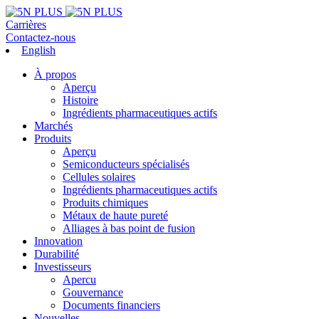
Carrières
Contactez-nous
English
À propos
Aperçu
Histoire
Ingrédients pharmaceutiques actifs
Marchés
Produits
Aperçu
Semiconducteurs spécialisés
Cellules solaires
Ingrédients pharmaceutiques actifs
Produits chimiques
Métaux de haute pureté
Alliages à bas point de fusion
Innovation
Durabilité
Investisseurs
Apercu
Gouvernance
Documents financiers
Nouvelles