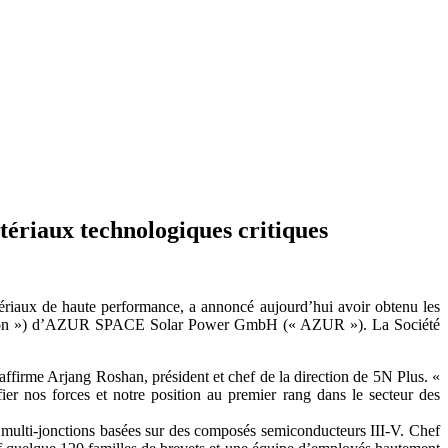
tériaux technologiques critiques
ériaux de haute performance, a annoncé aujourd’hui avoir obtenu les
Transaction ») d’AZUR SPACE Solar Power GmbH (« AZUR »). La Société
affirme Arjang Roshan, président et chef de la direction de 5N Plus. «
er nos forces et notre position au premier rang dans le secteur des
s multi-jonctions basées sur des composés semiconducteurs III-V. Chef