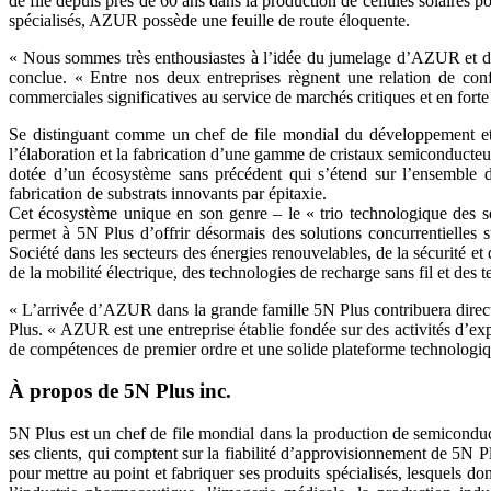
de file depuis près de 60 ans dans la production de cellules solaires 
spécialisés, AZUR possède une feuille de route éloquente.
« Nous sommes très enthousiastes à l’idée du jumelage d’AZUR et de
conclue. « Entre nos deux entreprises règnent une relation de con
commerciales significatives au service de marchés critiques et en forte
Se distinguant comme un chef de file mondial du développement et
l’élaboration et la fabrication d’une gamme de cristaux semiconducte
dotée d’un écosystème sans précédent qui s’étend sur l’ensemble de
fabrication de substrats innovants par épitaxie.
Cet écosystème unique en son genre – le « trio technologique des se
permet à 5N Plus d’offrir désormais des solutions concurrentielles s
Société dans les secteurs des énergies renouvelables, de la sécurité 
de la mobilité électrique, des technologies de recharge sans fil et de
« L’arrivée d’AZUR dans la grande famille 5N Plus contribuera directe
Plus. « AZUR est une entreprise établie fondée sur des activités d’ex
de compétences de premier ordre et une solide plateforme technologique
À propos de 5N Plus inc.
5N Plus est un chef de file mondial dans la production de semiconduct
ses clients, qui comptent sur la fiabilité d’approvisionnement de 5N P
pour mettre au point et fabriquer ses produits spécialisés, lesquels don