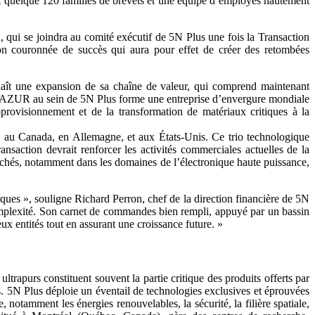
ctif quelque 120 familles de brevets et une équipe d’employés hautement
ui se joindra au comité exécutif de 5N Plus une fois la Transaction
ion couronnée de succès qui aura pour effet de créer des retombées
aît une expansion de sa chaîne de valeur, qui comprend maintenant
e d’AZUR au sein de 5N Plus forme une entreprise d’envergure mondiale
provisionnement et de la transformation de matériaux critiques à la
es au Canada, en Allemagne, et aux États-Unis. Ce trio technologique
nsaction devrait renforcer les activités commerciales actuelles de la
archés, notamment dans les domaines de l’électronique haute puissance,
ques », souligne Richard Perron, chef de la direction financière de 5N
 complexité. Son carnet de commandes bien rempli, appuyé par un bassin
x entités tout en assurant une croissance future. »
rapurs constituent souvent la partie critique des produits offerts par
ts. 5N Plus déploie un éventail de technologies exclusives et éprouvées
, notamment les énergies renouvelables, la sécurité, la filière spatiale,