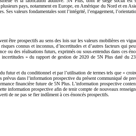
strielle et la fabrication additive. 5N Plus, dont le siège social e
plusieurs pays, notamment en Europe, en Amérique du Nord et en Asie. La
es. Ses valeurs fondamentales sont l’intégrité, l’engagement, l’orientati
 être prospectifs au sens des lois sur les valeurs mobilières en vigue
isques connus et inconnus, d’incertitudes et d’autres facteurs qui peuve
mance ou des réalisations futurs, exprimés ou sous‐entendus dans ces éno
 et incertitudes » du rapport de gestion de 2020 de 5N Plus daté du 2
u futur et du conditionnel et par l’utilisation de termes tels que « croir
ts prévus dans l’information prospective du présent communiqué de presse
erformance financière future de 5N Plus. L’information prospective conte
 cette information prospective afin de tenir compte de nouveaux renseig
averti de ne pas se fier indûment à ces énoncés prospectifs.