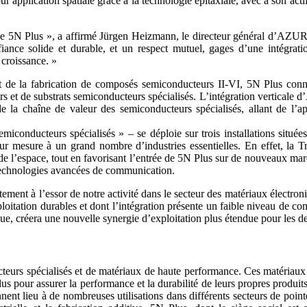
pour application spatiale grâce à la technologie épitaxiale, avec à son a
 5N Plus », a affirmé Jürgen Heizmann, le directeur général d’AZUR, q
fiance solide et durable, et un respect mutuel, gages d’une intégrat
 croissance. »
 de la fabrication de composés semiconducteurs II-VI, 5N Plus conn
urs et de substrats semiconducteurs spécialisés. L’intégration vertical
 la chaîne de valeur des semiconducteurs spécialisés, allant de l’ap
miconducteurs spécialisés » – se déploie sur trois installations situé
ur mesure à un grand nombre d’industries essentielles. En effet, la Tra
et de l’espace, tout en favorisant l’entrée de 5N Plus sur de nouveaux m
s technologies avancées de communication.
ment à l’essor de notre activité dans le secteur des matériaux électroni
ploitation durables et dont l’intégration présente un faible niveau de
, créera une nouvelle synergie d’exploitation plus étendue pour les deu
eurs spécialisés et de matériaux de haute performance. Ces matériaux ult
lus pour assurer la performance et la durabilité de leurs propres produi
nent lieu à de nombreuses utilisations dans différents secteurs de pointe