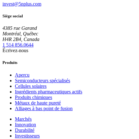
invest@5nplus.com
Siège social
4385 rue Garand
Montréal, Québec
H4R 2B4, Canada
1 514 856.0644
Écrivez-nous
Produits
Aperçu
Semiconducteurs spécialisés
Cellules solaires
Ingrédients pharmaceutiques actifs
Produits chimiques
Métaux de haute pureté
Alliages à bas point de fusion
Marchés
Innovation
Durabilité
Investisseurs