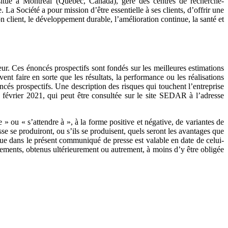
st situé à Montréal (Québec, Canada), gère des centres de recherche‐
 Société a pour mission d’être essentielle à ses clients, d’offrir une
on client, le développement durable, l’amélioration continue, la santé et
ur. Ces énoncés prospectifs sont fondés sur les meilleures estimations
nt faire en sorte que les résultats, la performance ou les réalisations
ncés prospectifs. Une description des risques qui touchent l’entreprise
3 février 2021, qui peut être consultée sur le site SEDAR à l’adresse
e » ou « s’attendre à », à la forme positive et négative, de variantes de
 se produiront, ou s’ils se produisent, quels seront les avantages que
nue dans le présent communiqué de presse est valable en date de celui-
nements, obtenus ultérieurement ou autrement, à moins d’y être obligée