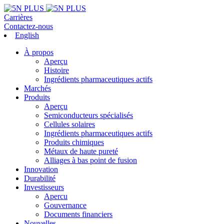
Carrières
Contactez-nous
English
À propos
Aperçu
Histoire
Ingrédients pharmaceutiques actifs
Marchés
Produits
Aperçu
Semiconducteurs spécialisés
Cellules solaires
Ingrédients pharmaceutiques actifs
Produits chimiques
Métaux de haute pureté
Alliages à bas point de fusion
Innovation
Durabilité
Investisseurs
Apercu
Gouvernance
Documents financiers
Nouvelles