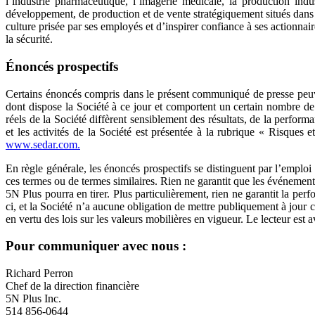
l’industrie pharmaceutique, l’imagerie médicale, la production indu
développement, de production et de vente stratégiquement situés dans 
culture prisée par ses employés et d’inspirer confiance à ses actionnair
la sécurité.
Énoncés prospectifs
Certains énoncés compris dans le présent communiqué de presse peuvent
dont dispose la Société à ce jour et comportent un certain nombre de r
réels de la Société diffèrent sensiblement des résultats, de la perfor
et les activités de la Société est présentée à la rubrique « Risques
www.sedar.com.
En règle générale, les énoncés prospectifs se distinguent par l’emploi d
ces termes ou de termes similaires. Rien ne garantit que les événemen
5N Plus pourra en tirer. Plus particulièrement, rien ne garantit la p
ci, et la Société n’a aucune obligation de mettre publiquement à jour
en vertu des lois sur les valeurs mobilières en vigueur. Le lecteur est 
Pour communiquer avec nous :
Richard Perron
Chef de la direction financière
5N Plus Inc.
514 856-0644