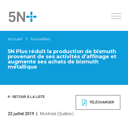
À propos
Accueil
Nouvelles
Marchés
Aperçu
5N Plus réduit la production de bismuth
Produits
Histoire
provenant de ses activités d’affinage et
augmente ses achats de bismuth
Ingrédients pharmaceutiques actifs
Innovation
métallique
Aperçu
Durabilité
Semiconducteurs spécialisés
Cellules solaires
Investisseurs
Ingrédients pharmaceutiques actifs
Nouvelles
Apercu
RETOUR À LA LISTE
Produits chimiques
TÉLÉCHARGER
Gouvernance
Métaux de haute pureté
Carrières
Documents financiers
Alliages à bas point de fusion
22 juillet 2019
|
Montréal (Québec)
Contactez-nous
English