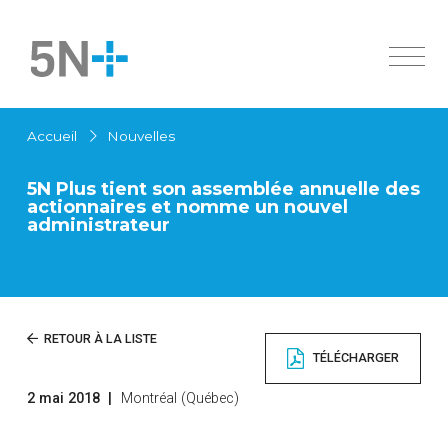
À propos
Accueil
Nouvelles
Marchés
Aperçu
5N Plus tient son assemblée annuelle des
Produits
Histoire
actionnaires et nomme un nouvel
Ingrédients pharmaceutiques actifs
administrateur
Innovation
Aperçu
Durabilité
Semiconducteurs spécialisés
Cellules solaires
Investisseurs
Ingrédients pharmaceutiques actifs
Nouvelles
Apercu
RETOUR À LA LISTE
Produits chimiques
TÉLÉCHARGER
Gouvernance
Métaux de haute pureté
Carrières
Documents financiers
Alliages à bas point de fusion
2 mai 2018
|
Montréal (Québec)
Contactez-nous
English