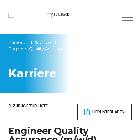
Karriere
Jobliste
Français
Engineer Quality Assurance (m/w/d)
English
Karriere
ZURÜCK ZUR LISTE
HERUNTERLADEN
Engineer Quality
Assurance (m/w/d)